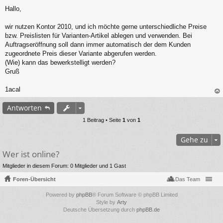
B
Hallo,
e
i
t
wir nutzen Kontor 2010, und ich möchte gerne unterschiedliche Preise
r
bzw. Preislisten für Varianten-Artikel ablegen und verwenden. Bei
a
Auftragseröffnung soll dann immer automatisch der dem Kunden
g
zugeordnete Preis dieser Variante abgerufen werden.
(Wie) kann das bewerkstelligt werden?
Gruß
1acal
ac
Antworten
h
ob
1 Beitrag • Seite
1
von
1
en
Gehe zu
Wer ist online?
Mitglieder in diesem Forum: 0 Mitglieder und 1 Gast
Foren-Übersicht
Das Team
Powered by
phpBB
® Forum Software © phpBB Limited
Style by
Arty
Deutsche Übersetzung durch
phpBB.de