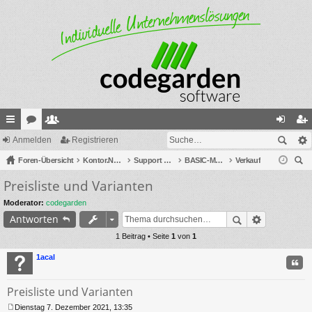
ch
Anmelden
or
itg
Registrieren
n
eg
ne
Foren-Übersicht
en
lie
Kontor.NET / R4
Support und Programmbedienung
BASIC-Module
Verkauf
m
ist
uc
Preisliste und Varianten
llz
de
el
rie
he
ug
r
de
re
Moderator:
codegarden
Antworten
riff
n
n
1 Beitrag • Seite
1
von
1
1acal
Zitat
Preisliste und Varianten
Dienstag 7. Dezember 2021, 13:35