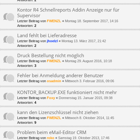
Antworten:
2
Kontor R4 Schnellreports Addin Anzeige nur für
Supervisor
Letzter Beitrag von
FWENZL
«
Montag 18. September 2017, 14:16
Antworten:
2
Land fehlt bei Lieferadresse
Letzter Beitrag von
jhoelzl
«
Montag 13. März 2017, 21:42
Antworten:
2
Druck Bestellung nicht möglich
Letzter Beitrag von
FWENZL
«
Montag 29. August 2016, 10:18
Antworten:
3
Fehler bei Anmeldung anderer Benutzer
Letzter Beitrag von
osadmin
«
Mittwoch 3. Februar 2016, 09:06
KONTOR_BACKUP.EXE funktioniert nicht mehr
Letzter Beitrag von
Foxy
«
Donnerstag 15. Januar 2015, 09:38
Antworten:
4
kann den Lizenzschlüssel nicht ziehen
Letzter Beitrag von
FWENZL
«
Mittwoch 8. Oktober 2014, 11:45
Antworten:
9
Problem beim eMail-Editor CRM
Letzter Beitrag von
roko
«
Samstag 19. Oktober 2013, 17:46