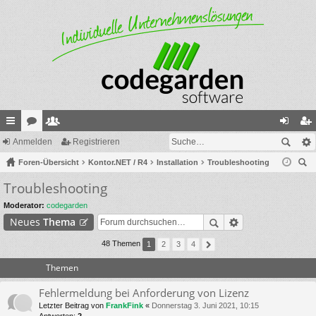
ch
Anmelden
or
itg
Registrieren
n
eg
ne
Foren-Übersicht
en
lie
Kontor.NET / R4
Installation
Troubleshooting
m
ist
uc
Troubleshooting
llz
de
el
rie
he
ug
r
de
re
Moderator:
codegarden
Neues
Thema
riff
n
n
48 Themen
1
2
3
4
Themen
Fehlermeldung bei Anforderung von Lizenz
Letzter Beitrag von
FrankFink
«
Donnerstag 3. Juni 2021, 10:15