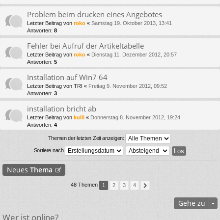
Problem beim drucken eines Angebotes
Letzter Beitrag von
roko
«
Samstag 19. Oktober 2013, 13:41
Antworten:
8
Fehler bei Aufruf der Artikeltabelle
Letzter Beitrag von
roko
«
Dienstag 11. Dezember 2012, 20:57
Antworten:
5
Installation auf Win7 64
Letzter Beitrag von
TRI
«
Freitag 9. November 2012, 09:52
Antworten:
3
installation bricht ab
Letzter Beitrag von
kulli
«
Donnerstag 8. November 2012, 19:24
Antworten:
4
Themen der letzten Zeit anzeigen:
Sortiere nach
Neues
Thema
48 Themen
1
2
3
4
Gehe zu
Wer ist online?