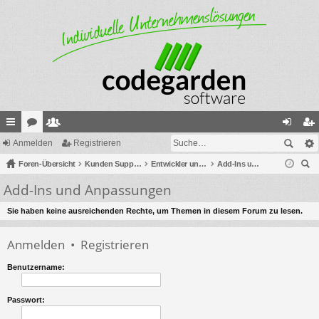
ch
Anmelden
or
itg
Registrieren
n
eg
ne
Foren-Übersicht
en
lie
Kunden Support
Entwickler und Partner
Add-Ins und Anpassungen
m
ist
uc
Add-Ins und Anpassungen
llz
de
el
rie
he
ug
r
de
re
Sie haben keine ausreichenden Rechte, um Themen in diesem Forum zu lesen.
riff
n
n
Anmelden
•
Registrieren
Benutzername:
Passwort: