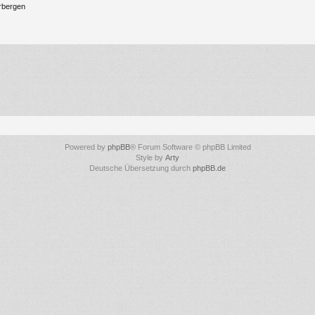
rbergen
Powered by
phpBB
® Forum Software © phpBB Limited
Style by
Arty
Deutsche Übersetzung durch
phpBB.de