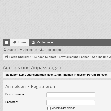
Foren
Mitglieder
ch
Suche
Anmelden
Registrieren
ne
Foren-Übersicht
Kunden Support
Entwickler und Partner
Add-Ins und 
llz
Add-Ins und Anpassungen
ug
Sie haben keine ausreichenden Rechte, um Themen in diesem Forum zu lesen.
riff
Anmelden
•
Registrieren
Benutzername:
Passwort:
Angemeldet bleiben