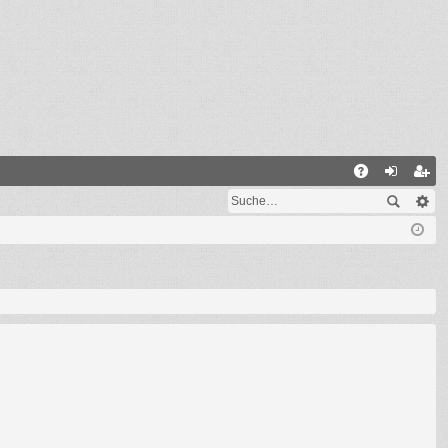
S
A
n
eg
Q
m
ist
el
rie
de
re
n
n