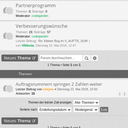
Partnerprogramm
Themen
:
0
,
Beiträge
:
0
Moderator:
codegarden
Verbesserungswünsche
Themen
:
19
,
Beiträge
:
57
Moderator:
codegarden
Letzter Beitrag:
Re: Kleiner Bug im V_AUFTR_SUM
von
VNikolai
, Dienstag 15. Mai 2018, 12:47
Neues
Thema
1 Thema • Seite
1
von
1
Themen
Auftragsnummern springen 2 Zahlen weiter
Letzter Beitrag von
ceeyoo
«
Dienstag 22. Mai 2018, 15:50
Antworten:
15
1
2
Themen der letzten Zeit anzeigen:
Sortiere nach
Neues
Thema
1 Thema • Seite
1
von
1