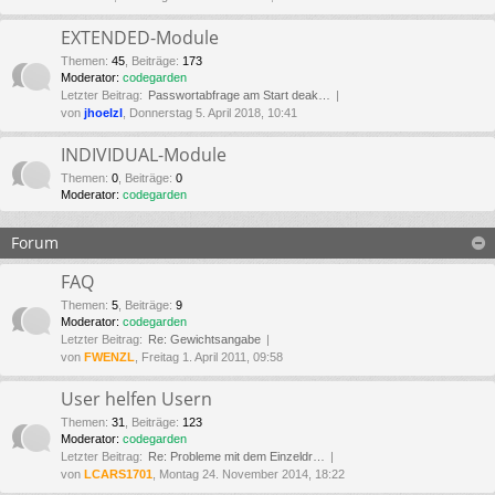
EXTENDED-Module
Themen
:
45
,
Beiträge
:
173
Moderator:
codegarden
Letzter Beitrag:
Passwortabfrage am Start deak…
von
jhoelzl
, Donnerstag 5. April 2018, 10:41
INDIVIDUAL-Module
Themen
:
0
,
Beiträge
:
0
Moderator:
codegarden
Forum
FAQ
Themen
:
5
,
Beiträge
:
9
Moderator:
codegarden
Letzter Beitrag:
Re: Gewichtsangabe
von
FWENZL
, Freitag 1. April 2011, 09:58
User helfen Usern
Themen
:
31
,
Beiträge
:
123
Moderator:
codegarden
Letzter Beitrag:
Re: Probleme mit dem Einzeldr…
von
LCARS1701
, Montag 24. November 2014, 18:22