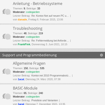
Anleitung - Betriebssysteme
Themen
:
9
,
Beiträge
:
33
Moderator:
codegarden
Letzter Beitrag:
Re: Kontor.Net auf neuen PC u…
von
danade
, Freitag 6. Februar 2015, 13:06
Troubleshooting
Themen
:
48
,
Beiträge
:
219
Moderator:
codegarden
Letzter Beitrag:
Re: Fehlermeldung bei Anforde…
von
FrankFink
, Donnerstag 3. Juni 2021, 10:15
Support und Programmbedienung
Allgemeine Fragen
Themen
:
150
,
Beiträge
:
535
Moderator:
codegarden
Letzter Beitrag:
Kontor.net 2010 Programmabstü…
von
1acal
, Dienstag 24. März 2020, 07:38
BASIC-Module
Themen
:
65
,
Beiträge
:
240
Moderator:
codegarden
Letzter Beitrag:
Preisliste und Varianten
von
1acal
, Dienstag 7. Dezember 2021, 13:35