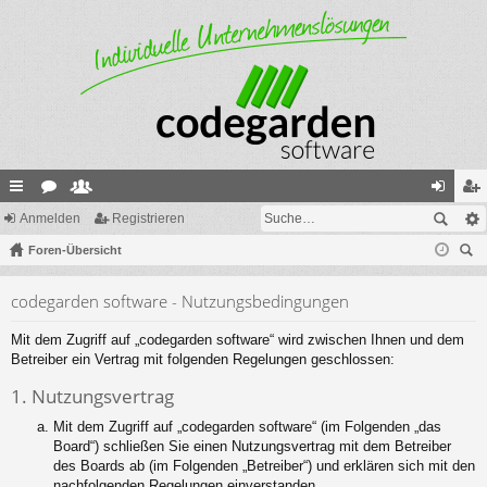
ch
Anmelden
or
itg
Registrieren
n
eg
ne
Foren-Übersicht
en
lie
m
ist
uc
llz
de
el
rie
codegarden software - Nutzungsbedingungen
he
ug
r
de
re
Mit dem Zugriff auf „codegarden software“ wird zwischen Ihnen und dem
riff
n
n
Betreiber ein Vertrag mit folgenden Regelungen geschlossen:
1. Nutzungsvertrag
Mit dem Zugriff auf „codegarden software“ (im Folgenden „das
Board“) schließen Sie einen Nutzungsvertrag mit dem Betreiber
des Boards ab (im Folgenden „Betreiber“) und erklären sich mit den
nachfolgenden Regelungen einverstanden.