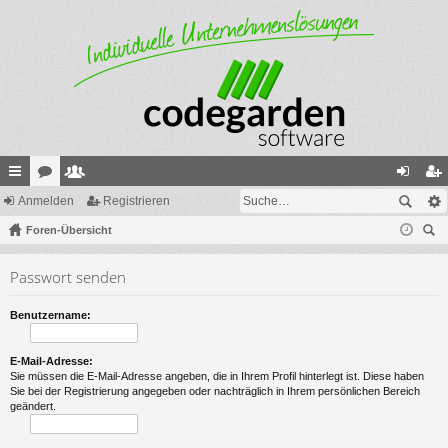
ch
Anmelden
or
itg
Registrieren
n
eg
ne
Foren-Übersicht
en
lie
m
ist
uc
llz
de
el
rie
Passwort senden
he
ug
r
de
re
Benutzername:
riff
n
n
E-Mail-Adresse:
Sie müssen die E-Mail-Adresse angeben, die in Ihrem Profil hinterlegt ist. Diese haben
Sie bei der Registrierung angegeben oder nachträglich in Ihrem persönlichen Bereich
geändert.