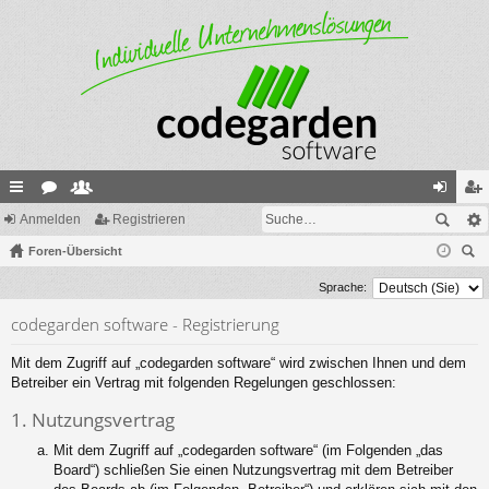
ch
Anmelden
or
itg
Registrieren
n
eg
ne
Foren-Übersicht
en
lie
m
ist
uc
llz
de
el
rie
Sprache:
he
ug
r
de
re
codegarden software - Registrierung
riff
n
n
Mit dem Zugriff auf „codegarden software“ wird zwischen Ihnen und dem
Betreiber ein Vertrag mit folgenden Regelungen geschlossen:
1. Nutzungsvertrag
Mit dem Zugriff auf „codegarden software“ (im Folgenden „das
Board“) schließen Sie einen Nutzungsvertrag mit dem Betreiber