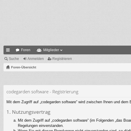
Foren
Mitglieder
ch
Suche
Anmelden
Registrieren
ne
Foren-Übersicht
llz
ug
codegarden software - Registrierung
riff
Mit dem Zugriff auf „codegarden software“ wird zwischen Ihnen und dem B
1. Nutzungsvertrag
Mit dem Zugriff auf „codegarden software“ (im Folgenden „das Boar
Regelungen einverstanden.
Wenn Sie mit diesen Regelungen nicht einverstanden sind, so dürfe