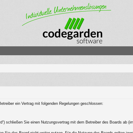
etreiber ein Vertrag mit folgenden Regelungen geschlossen:
d“) schließen Sie einen Nutzungsvertrag mit dem Betreiber des Boards ab (im
n Sie das Board nicht weiter nutzen. Für die Nutzung des Boards gelten jeweil