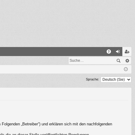
S
A
n
eg
Q
m
ist
el
rie
Sprache:
de
re
n
n
 Folgenden „Betreiber“) und erklären sich mit den nachfolgenden
s die an dieser Stelle veröffentlichten Regelungen.