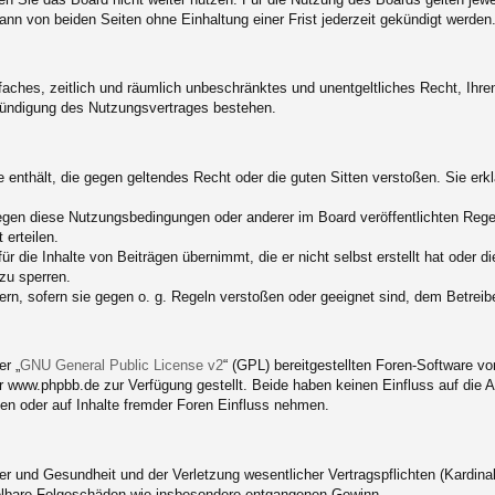
nn von beiden Seiten ohne Einhaltung einer Frist jederzeit gekündigt werden
infaches, zeitlich und räumlich unbeschränktes und unentgeltliches Recht, Ih
Kündigung des Nutzungsvertrages bestehen.
te enthält, die gegen geltendes Recht oder die guten Sitten verstoßen. Sie er
egen diese Nutzungsbedingungen oder anderer im Board veröffentlichten Rege
erteilen.
r die Inhalte von Beiträgen übernimmt, die er nicht selbst erstellt hat oder d
zu sperren.
ern, sofern sie gegen o. g. Regeln verstoßen oder geeignet sind, dem Betrei
r „
GNU General Public License v2
“ (GPL) bereitgestellten Foren-Software 
www.phpbb.de zur Verfügung gestellt. Beide haben keinen Einfluss auf die A
en oder auf Inhalte fremder Foren Einfluss nehmen.
 und Gesundheit und der Verletzung wesentlicher Vertragspflichten (Kardinalp
ittelbare Folgeschäden wie insbesondere entgangenen Gewinn.