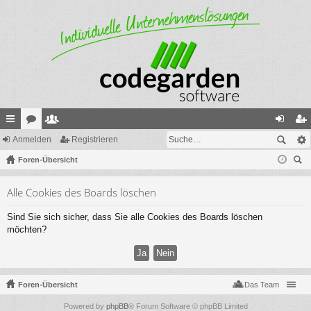
ch
Anmelden
or
itg
Registrieren
n
eg
ne
Foren-Übersicht
en
lie
m
ist
uc
llz
de
el
rie
Alle Cookies des Boards löschen
he
ug
r
de
re
Sind Sie sich sicher, dass Sie alle Cookies des Boards löschen
riff
n
n
möchten?
Foren-Übersicht
Das Team
Powered by
phpBB
® Forum Software © phpBB Limited