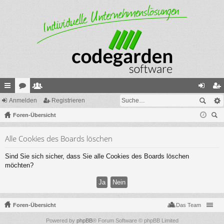
ch
Anmelden
or
itg
Registrieren
n
eg
ne
Foren-Übersicht
en
lie
m
ist
uc
llz
de
el
rie
Alle Cookies des Boards löschen
he
ug
r
de
re
Sind Sie sich sicher, dass Sie alle Cookies des Boards löschen
riff
n
n
möchten?
Foren-Übersicht
Das Team
Powered by
phpBB
® Forum Software © phpBB Limited