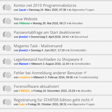
Kontor.net 2010 Programmabstürze
von
1acal
» Dienstag 24. März 2020, 07:38 » in
Allgemeine Fragen
Neue Website
von
VNikolai
» Montag 28. Mai 2018, 08:17 » in
Aktuelles
Passwortabfrage am Start deaktivieren
von
jhoelzl
» Donnerstag 5. April 2018, 10:41 » in
Barverkauf
Magento Task - Mailversand
von
jhoelzl
» Sonntag 4. Juni 2017, 17:19 » in
Schnittstellen
Lagerbestand hochladen zu Shopware 4
von
Marwel
» Mittwoch 3. August 2016, 11:34 » in
Schnittstellen
Fehler bei Anmeldung anderer Benutzer
at
von
osadmin
» Mittwoch 3. Februar 2016, 09:06 » in
Troubleshooting
ei
an
Forensoftware aktualisiert
ha
von
FWENZL
» Freitag 18. Dezember 2015, 15:29 » in
Aktuelles
ng
Registrierung für STARTER Edition geht nicht
at
von
fede
» Freitag 30. Oktober 2015, 08:31 » in
Allgemeine Fragen
ei
an