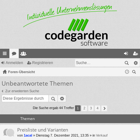
ch
Anmelden
or
itg
Registrieren
n
eg
ne
Foren-Übersicht
en
lie
m
ist
uc
Unbeantwortete Themen
llz
de
el
rie
he
ug
r
de
re
Zur erweiterten Suche
riff
n
n
Die Suche ergab 44 Treffer
1
2
3
4
Themen
Preisliste und Varianten
von
1acal
» Dienstag 7. Dezember 2021, 13:35 » in
Verkauf