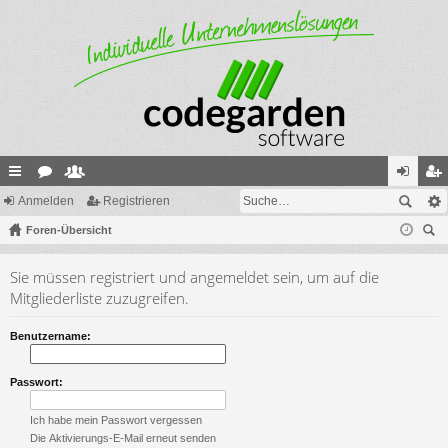
ch
Anmelden
or
itg
Registrieren
n
eg
ne
Foren-Übersicht
en
lie
m
ist
uc
llz
de
el
rie
Sie müssen registriert und angemeldet sein, um auf die
he
ug
r
de
re
Mitgliederliste zuzugreifen.
riff
n
n
Benutzername:
Passwort:
Ich habe mein Passwort vergessen
Die Aktivierungs-E-Mail erneut senden