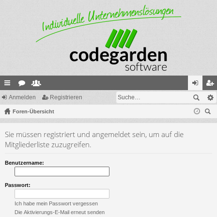
ch
Anmelden
or
itg
Registrieren
n
eg
ne
Foren-Übersicht
en
lie
m
ist
uc
llz
de
el
rie
Sie müssen registriert und angemeldet sein, um auf die
he
ug
r
de
re
Mitgliederliste zuzugreifen.
riff
n
n
Benutzername:
Passwort:
Ich habe mein Passwort vergessen
Die Aktivierungs-E-Mail erneut senden