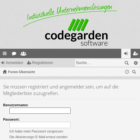
ch
Anmelden
or
itg
Registrieren
n
eg
ne
Foren-Übersicht
en
lie
m
ist
uc
llz
de
el
rie
Sie müssen registriert und angemeldet sein, um auf die
he
ug
r
de
re
Mitgliederliste zuzugreifen.
riff
n
n
Benutzername:
Passwort:
Ich habe mein Passwort vergessen
Die Aktivierungs-E-Mail erneut senden