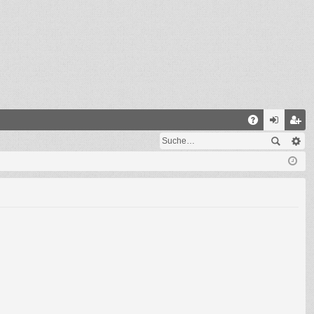
S
A
n
eg
Q
m
ist
el
rie
de
re
n
n