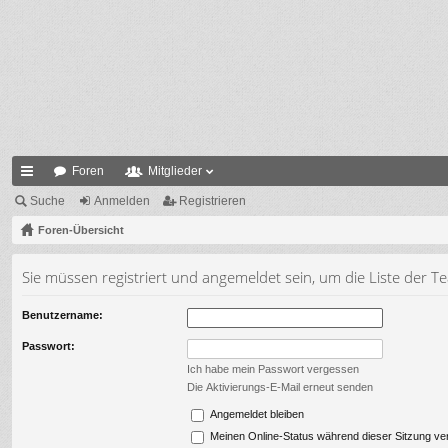
Foren
Mitglieder
ch
Suche
Anmelden
Registrieren
ne
Foren-Übersicht
llz
Sie müssen registriert und angemeldet sein, um die Liste der 
ug
Benutzername:
riff
Passwort:
Ich habe mein Passwort vergessen
Die Aktivierungs-E-Mail erneut senden
Angemeldet bleiben
Meinen Online-Status während dieser Sitzung ve