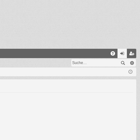
S
A
n
eg
Q
m
ist
el
rie
de
re
n
n