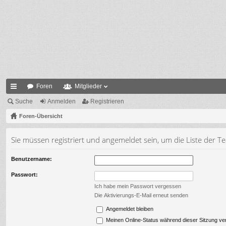
Foren
Mitglieder
ch
Suche
Anmelden
Registrieren
ne
Foren-Übersicht
llz
Sie müssen registriert und angemeldet sein, um die Liste der 
ug
Benutzername:
riff
Passwort:
Ich habe mein Passwort vergessen
Die Aktivierungs-E-Mail erneut senden
Angemeldet bleiben
Meinen Online-Status während dieser Sitzung ve