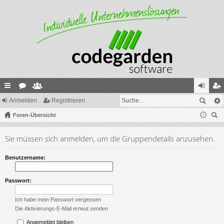
ch
Anmelden
or
itg
Registrieren
n
eg
ne
Foren-Übersicht
en
lie
m
ist
uc
llz
de
el
rie
Sie müssen sich anmelden, um die Gruppendetails anzusehen.
he
ug
r
de
re
Benutzername:
riff
n
n
Passwort:
Ich habe mein Passwort vergessen
Die Aktivierungs-E-Mail erneut senden
Angemeldet bleiben