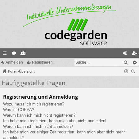
ch
Anmelden
or
itg
Registrieren
n
eg
ne
Foren-Übersicht
en
lie
m
ist
uc
Häufig gestellte Fragen
llz
de
el
rie
he
ug
r
de
re
Registrierung und Anmeldung
riff
n
n
Wozu muss ich mich registrieren?
Was ist COPPA?
Warum kann ich mich nicht registrieren?
Ich habe mich registriert, kann mich aber nicht anmelden!
Warum kann ich mich nicht anmelden?
Ich habe mich vor einiger Zeit registriert, kann mich aber nicht mehr
anmelden?!