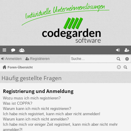
ch
Anmelden
or
itg
Registrieren
n
eg
ne
Foren-Übersicht
en
lie
m
ist
uc
Häufig gestellte Fragen
llz
de
el
rie
he
ug
r
de
re
Registrierung und Anmeldung
riff
n
n
Wozu muss ich mich registrieren?
Was ist COPPA?
Warum kann ich mich nicht registrieren?
Ich habe mich registriert, kann mich aber nicht anmelden!
Warum kann ich mich nicht anmelden?
Ich habe mich vor einiger Zeit registriert, kann mich aber nicht mehr
anmelden?!